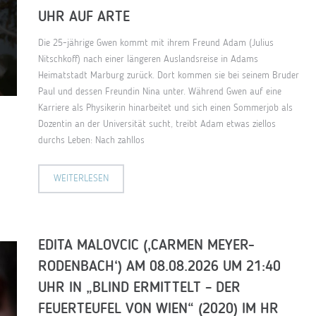
UHR AUF ARTE
Die 25-jährige Gwen kommt mit ihrem Freund Adam (Julius
Nitschkoff) nach einer längeren Auslandsreise in Adams
Heimatstadt Marburg zurück. Dort kommen sie bei seinem Bruder
Paul und dessen Freundin Nina unter. Während Gwen auf eine
Karriere als Physikerin hinarbeitet und sich einen Sommerjob als
Dozentin an der Universität sucht, treibt Adam etwas ziellos
durchs Leben: Nach zahllos
WEITERLESEN
EDITA MALOVCIC (‚CARMEN MEYER-
RODENBACH‘) AM 08.08.2026 UM 21:40
UHR IN „BLIND ERMITTELT – DER
FEUERTEUFEL VON WIEN“ (2020) IM HR