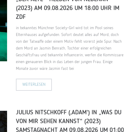
(2023) AM 09.08.2026 UM 18:00 UHR IM
ZDF
in bekanntes Münchner Society-Girl wird tot im Pool seines
Elternhauses aufgefunden. Sofort deutet alles auf Mord, doch
von der Tatwaffe oder einem Motiv fehlt vorerst jede Spur. Nach
dem Mord an Jasmin Benrath, Tochter einer erfolgreichen
Geschäftsfrau und bekannte Influencerin, werfen die Kommissare
einen genaueren Blick in das Leben der jungen Frau. Einige
Monate zuvor wäre Jasmin fast bei
WEITERLESEN
JULIUS NITSCHKOFF (‚ADAM‘) IN „WAS DU
VON MIR SEHEN KANNST“ (2023)
SAMSTAGNACHT AM 09.08.2026 UM 01:00