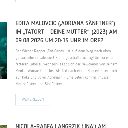
EDITA MALOVCIC (‚ADRIANA SÄNFTNER‘)
IM „TATORT – DEINE MUTTER“ (2023) AM
09.08.2026 UM 20:15 UHR IM ORF2
Der Wiener Rapper „Ted Candy“ ist auf dem Weg nach oben:
gutaussehend, talentiert – und geschäftstüchtig! Um zu einem
fetteren Label zu wechseln, sagt sich der Newcomer von seinem
Mentor Akman Onur los. Als Ted nach einem Konzert – reichlich
auf Koks und voller Adrenalin – ums Leben kommt, müssen
Moritz Eisner und Bibi Fellner
WEITERLESEN
NICOLA-RABEA LANGRZIK (‚INA‘) AM