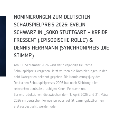
NOMINIERUNGEN ZUM DEUTSCHEN
SCHAUSPIELPREIS 2026: EVELIN
SCHWARZ IN „SOKO STUTTGART – KREIDE
FRESSEN“ (‚EPISODISCHE ROLLE‘) &
DENNIS HERRMANN (SYNCHRONPREIS ‚DIE
STIMME‘)
Am 11. September 2026 wird der diesjährige Deutsche
Schauspielpreis vergeben. Jetzt wurden die Nominierungen in den
acht Kategorien bekannt gegeben. Die Nominierungsjury des
Deutschen Schauspielpreises 2026 hat nach Sichtung aller
relevanten deutschsprachigen Kino-, Fernseh- und
Serienproduktionen, die zwischen dem 1. April 2025 und 31. März
2026 im deutschen Fernsehen oder auf Streamingplattformen
erstausgestrahlt wurden oder