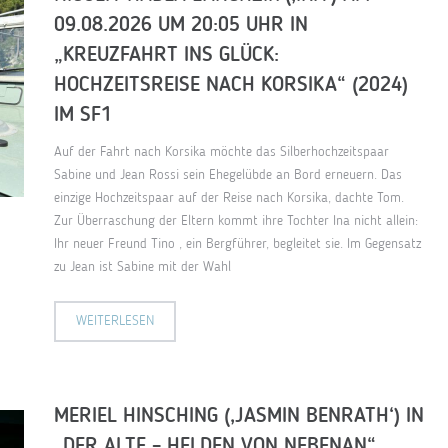
09.08.2026 UM 20:05 UHR IN
„KREUZFAHRT INS GLÜCK:
HOCHZEITSREISE NACH KORSIKA“ (2024)
IM SF1
Auf der Fahrt nach Korsika möchte das Silberhochzeitspaar
Sabine und Jean Rossi sein Ehegelübde an Bord erneuern. Das
einzige Hochzeitspaar auf der Reise nach Korsika, dachte Tom.
Zur Überraschung der Eltern kommt ihre Tochter Ina nicht allein:
Ihr neuer Freund Tino , ein Bergführer, begleitet sie. Im Gegensatz
zu Jean ist Sabine mit der Wahl
WEITERLESEN
MERIEL HINSCHING (‚JASMIN BENRATH‘) IN
„DER ALTE – HELDEN VON NEBENAN“