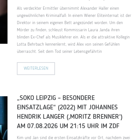
Als verdeckter Ermittler übernimmt Alexander Haller einen
ungewöhnlichen Kriminalfall: In einem Wiener Eliteinternat ist der
Direktor in seinem eigenen Bett angezündet worden. Um den
Mörder zu finden, schleust Kommissarin Laura Janda ihren
blinden Ex-Chef als Musiklehrer ein. Als er die attraktive Kollegin
Lotta Behrbach kennenlernt, wird Alex von seinen Gefühlen
überrascht. Seit dem Tod seiner Lebensgefährtin
WEITERLESEN
„SOKO LEIPZIG – BESONDERE
EINSATZLAGE“ (2022) MIT JOHANNES
HENDRIK LANGER (‚MORITZ BRENNER‘)
AM 07.08.2026 UM 21:15 UHR IM ZDF
Kim und Jan sind die ersten Einsatzkräfte vor Ort, nachdem zwei