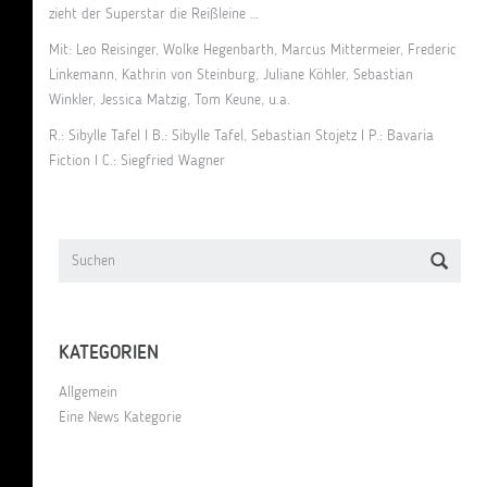
zieht der Superstar die Reißleine …
Mit: Leo Reisinger, Wolke Hegenbarth, Marcus Mittermeier, Frederic
Linkemann, Kathrin von Steinburg, Juliane Köhler, Sebastian
Winkler, Jessica Matzig, Tom Keune, u.a.
R.: Sibylle Tafel I B.: Sibylle Tafel, Sebastian Stojetz I P.: Bavaria
Fiction I C.: Siegfried Wagner
KATEGORIEN
Allgemein
Eine News Kategorie