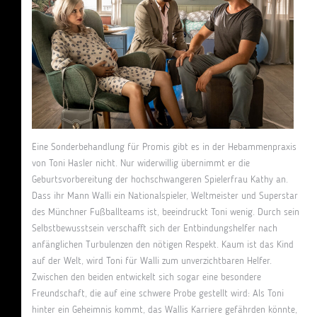
Eine Sonderbehandlung für Promis gibt es in der Hebammenpraxis
von Toni Hasler nicht. Nur widerwillig übernimmt er die
Geburtsvorbereitung der hochschwangeren Spielerfrau Kathy an.
Dass ihr Mann Walli ein Nationalspieler, Weltmeister und Superstar
des Münchner Fußballteams ist, beeindruckt Toni wenig. Durch sein
Selbstbewusstsein verschafft sich der Entbindungshelfer nach
anfänglichen Turbulenzen den nötigen Respekt. Kaum ist das Kind
auf der Welt, wird Toni für Walli zum unverzichtbaren Helfer.
Zwischen den beiden entwickelt sich sogar eine besondere
Freundschaft, die auf eine schwere Probe gestellt wird: Als Toni
hinter ein Geheimnis kommt, das Wallis Karriere gefährden könnte,