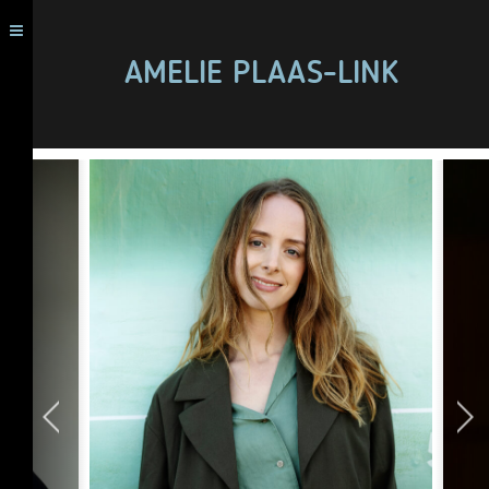
AMELIE PLAAS-LINK