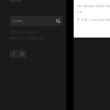
KONTAKT
Mit: Andreas Giebel, Fl
u.a.
R.: & B.: Franz Xaver Bo
© 2026 CRUSH AGENCY
IMPRESSUM
+
DATENSCHUTZ