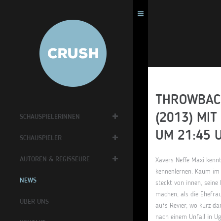
THROWBACK
(2013) MI
SCHAUSPIELERINNEN
UM 21:45 
SCHAUSPIELER
AUTOREN & REGISSEURE
Xavers Neffe Maxi kennt
kennenlernen. Kaum im D
NEWS
steckt von innen, seine
machen, als die Ehefrau
ÜBER UNS
aufs Revier, wo kurz da
nach einem Unfall in Ug