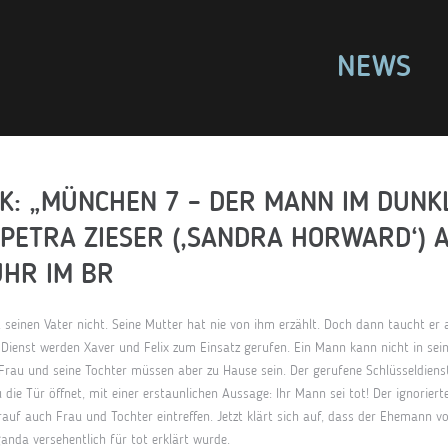
NEWS
: „MÜNCHEN 7 – DER MANN IM DUNK
T PETRA ZIESER (‚SANDRA HORWARD‘) 
UHR IM BR
 seinen Vater nicht. Seine Mutter hat nie von ihm erzählt. Doch dann taucht er a
ienst werden Xaver und Felix zum Einsatz gerufen. Ein Mann kann nicht in sein
 Frau und seine Tochter müssen aber zu Hause sein. Der gerufene Schlüsseldienst 
 die Tür öffnet, mit einer erstaunlichen Aussage: Ihr Mann sei tot! Der ignorie
rauf auch Frau und Tochter eintreffen. Jetzt klärt sich auf, dass der Ehemann v
anda versehentlich für tot erklärt wurde.