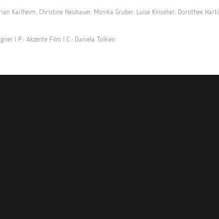
orian Karlheim, Christine Neubauer, Monika Gruber, Luise Kinseher, Dorothee Hart
gner I P.: Akzente Film I C.: Daniela Tolkien