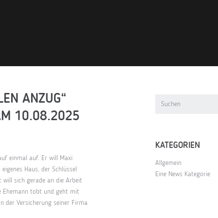
LEN ANZUG“
AM 10.08.2025
KATEGORIEN
uf einmal auf. Er will Maxi
Allgemein
 eigenes Haus, der Schlüssel
Eine News Kategorie
will sich gerade an die Arbeit
rte Ehemann tobt und geht mit
on der Versicherung seiner Firma