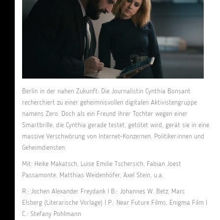
Berlin in der nahen Zukunft: Die Journalistin Cynthia Bonsant
recherchiert zu einer geheimnisvollen digitalen Aktivistengruppe
namens Zero. Doch als ein Freund ihrer Tochter wegen einer
Smartbrille, die Cynthia gerade testet, getötet wird, gerät sie in eine
massive Verschwörung von Internet-Konzernen, Politiker:innen und
Geheimdiensten.
Mit: Heike Makatsch, Luise Emilie Tschersich, Fabian Joest
Passamonte, Matthias Weidenhöfer, Axel Stein, u.a.
R.: Jochen Alexander Freydank I B.: Johannes W. Betz, Marc
Elsberg (Literarische Vorlage) I P.: Near Future Films, Enigma Film I
C.: Stefany Pohlmann