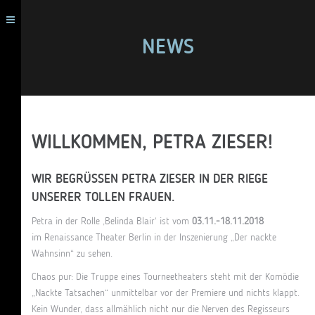
NEWS
WILLKOMMEN, PETRA ZIESER!
WIR BEGRÜSSEN PETRA ZIESER IN DER RIEGE U
NSERER TOLLEN FRAUEN.
Petra in der Rolle ‚Belinda Blair‘ ist vom
03.11.-18.11.2018
im Renaissance Theater Berlin in der Inszenierung „Der nackte
Wahnsinn“ zu sehen.
Chaos pur: Die Truppe eines Tourneetheaters steht mit der Komödie
„Nackte Tatsachen“ unmittelbar vor der Premiere und nichts klappt.
Kein Wunder, dass allmählich nicht nur die Nerven des Regisseurs