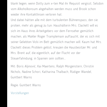
blank liegen, wenn Dotty zum x-ten Mal ihr Requisit vergisst, Selsdon
vom Alkoholkonsum abgehalten werden muss und Brook schon
wieder ihre Kontaktlinsen verloren hat.
Und dabei hätten alle mit dem turbulenten Bühnenspass, den sie
proben, mehr als genug zu tun: Haushälterin Mrs. Clackett will es
sich im Haus ihres Arbeitgebers vor dem Fernseher gemütlich
machen, als Makler Roger Tramplemain auftaucht, der es sich mit
seiner Geliebten Vicki im Bett gemütlich machen will. Kaum hat Mrs.
Clackett dieses Problem gelöst, kreuzen die Hausbesitzer Mr. und
Mrs. Brent auf, die eigentlich, auf der Flucht vor der
Steuerfahndung, in Spanien sein sollten…
Mit: Boris Aljinović, Kai Maertens, Ralph Morgenstern, Christin
Nichols, Nadine Schori, Katharina Thalbach, Rüdiger Wandel,
Guntbert Warns
Regie: Guntbert Warns
Vorstellungen