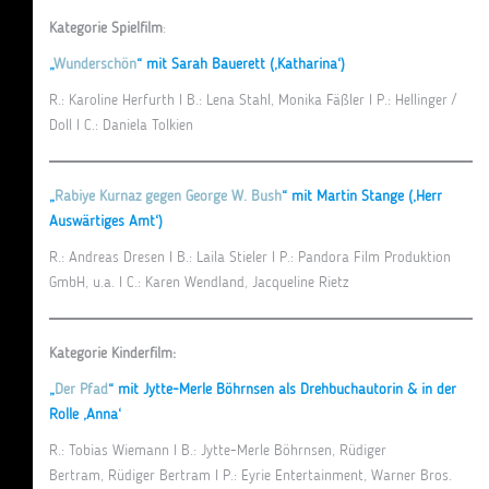
Kategorie Spielfilm
:
„
Wunderschön
“ mit Sarah Bauerett (‚Katharina‘)
R.: Karoline Herfurth I B.: Lena Stahl, Monika Fäßler I P.: Hellinger /
Doll I C.: Daniela Tolkien
„
Rabiye Kurnaz gegen George W. Bush
“ mit Martin Stange (‚Herr
Auswärtiges Amt‘)
R.: Andreas Dresen I B.: Laila Stieler I P.: Pandora Film Produktion
GmbH, u.a. I C.: Karen Wendland, Jacqueline Rietz
Kategorie Kinderfilm:
„
Der Pfad
“ mit Jytte-Merle Böhrnsen als Drehbuchautorin & in der
Rolle ‚Anna‘
R.: Tobias Wiemann I B.: Jytte-Merle Böhrnsen, Rüdiger
Bertram, Rüdiger Bertram I P.: Eyrie Entertainment, Warner Bros.