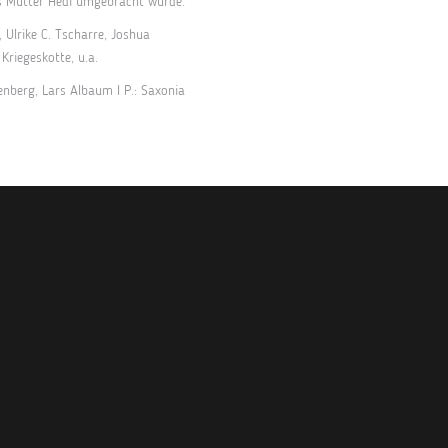
ass Mutter Hedi umgebracht wurde.
 Ulrike C. Tscharre, Joshua
Kriegeskotte, u.a.
enberg, Lars Albaum I P.: Saxonia