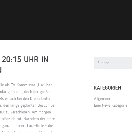
 20:15 UHR IN
N
olle als TV-Kommissar „Lux“ hat
KATEGORIEN
ulär gemacht, doch der große
Als er sich bei den Dreharbeiten
Allgemein
hr, den lange geplanten Besuch bei
Eine News Kategorie
eut zu verschieben. Am Morgen
r plötzlich tot. Nachdem der erste
ganz in seiner „Lux“-Rolle – die