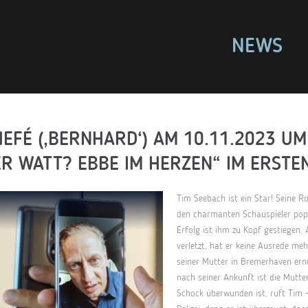
NEWS
HEFÉ (‚BERNHARD‘) AM 10.11.2023 UM
R WATT? EBBE IM HERZEN“ IM ERSTE
Tim Seebach ist ein Star! Seine R
den charmanten Schauspieler pop
Erfolg ist ihm zu Kopf gestiegen. 
verletzt, hat er keine Ausrede me
seiner Mutter in Bremerhaven ern
nach seiner Ankunft ist die Mutte
Schock überwunden ist, ruft Tim – 