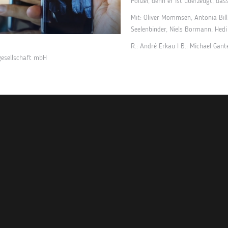
Polizei, denn er ist überzeugt, d
Mit: Oliver Mommsen, Antonia Bill,
Seelenbinder, Niels Bormann, Hedi 
R.: André Erkau I B.: Michael Gant
gesellschaft mbH