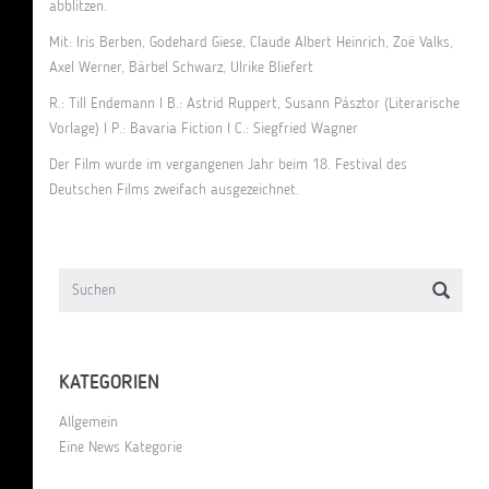
abblitzen.
Mit: Iris Berben, Godehard Giese, Claude Albert Heinrich, Zoë Valks,
Axel Werner, Bärbel Schwarz, Ulrike Bliefert
R.: Till Endemann I B.: Astrid Ruppert, Susann Pásztor (Literarische
Vorlage) I P.: Bavaria Fiction I C.: Siegfried Wagner
Der Film wurde im vergangenen Jahr beim 18. Festival des
Deutschen Films zweifach ausgezeichnet.
KATEGORIEN
Allgemein
Eine News Kategorie