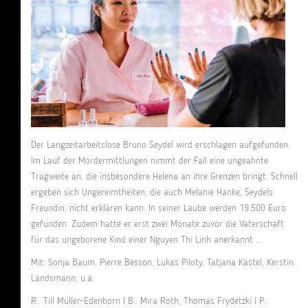
Der Langzeitarbeitslose Bruno Seydel wird erschlagen aufgefunden.
Im Lauf der Mordermittlungen nimmt der Fall eine ungeahnte
Tragweite an, die insbesondere Helena an ihre Grenzen bringt. Schnell
ergeben sich Ungereimtheiten, die auch Melanie Hanke, Seydels
Freundin, nicht erklären kann: In seiner Laube werden 19.500 Euro
gefunden. Zudem hatte er erst zwei Monate zuvor die Vaterschaft
für das ungeborene Kind einer Nguyen Thi Linh anerkannt …
Mit: Sonja Baum, Pierre Besson, Lukas Piloty, Tatjana Kästel, Kerstin
Landsmann, u.a.
R.: Till Müller-Edenborn I B.: Mira Roth, Thomas Frydetzki I P.: