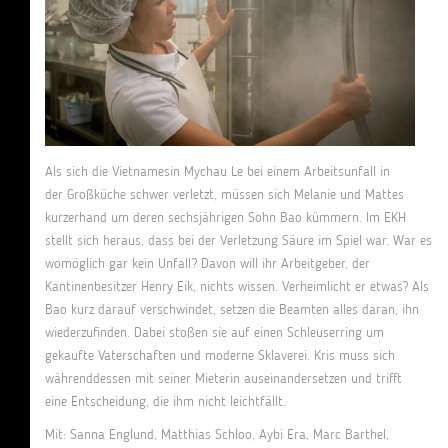
Als sich die Vietnamesin Mychau Le bei einem Arbeitsunfall in
der Großküche schwer verletzt, müssen sich Melanie und Mattes
kurzerhand um deren sechsjährigen Sohn Bao kümmern. Im EKH
stellt sich heraus, dass bei der Verletzung Säure im Spiel war. War es
womöglich gar kein Unfall? Davon will ihr Arbeitgeber, der
Kantinenbesitzer Henry Eik, nichts wissen. Verheimlicht er etwas? Als
Bao kurz darauf verschwindet, setzen die Beamten alles daran, ihn
wiederzufinden. Dabei stoßen sie auf einen Schleuserring um
gekaufte Vaterschaften und moderne Sklaverei. Kris muss sich
währenddessen mit seiner Mieterin auseinandersetzen und trifft
eine Entscheidung, die ihm nicht leichtfällt.
Mit: Sanna Englund, Matthias Schloo, Aybi Era, Marc Barthel,