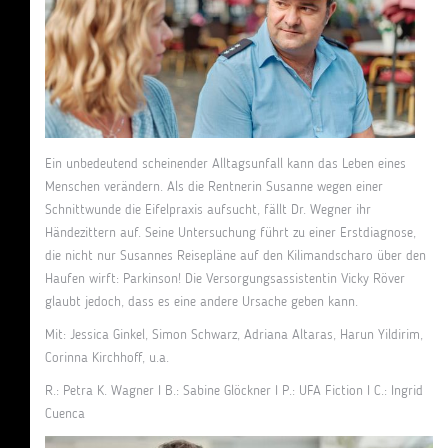
Ein unbedeutend scheinender Alltagsunfall kann das Leben eines
Menschen verändern. Als die Rentnerin Susanne wegen einer
Schnittwunde die Eifelpraxis aufsucht, fällt Dr. Wegner ihr
Händezittern auf. Seine Untersuchung führt zu einer Erstdiagnose,
die nicht nur Susannes Reisepläne auf den Kilimandscharo über den
Haufen wirft: Parkinson! Die Versorgungsassistentin Vicky Röver
glaubt jedoch, dass es eine andere Ursache geben kann.
Mit: Jessica Ginkel, Simon Schwarz, Adriana Altaras, Harun Yildirim,
Corinna Kirchhoff, u.a.
R.: Petra K. Wagner I B.: Sabine Glöckner I P.: UFA Fiction I C.: Ingrid
Cuenca