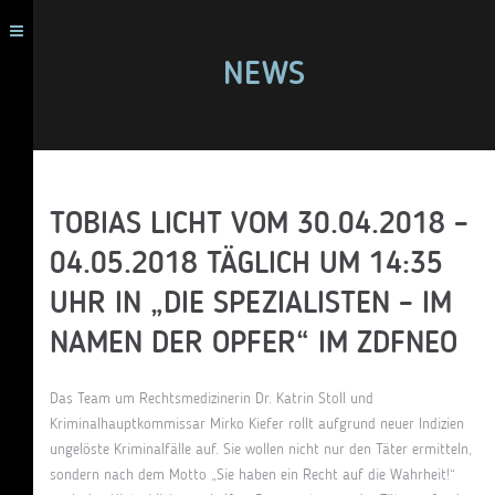
NEWS
TOBIAS LICHT VOM 30.04.2018 –
04.05.2018 TÄGLICH UM 14:35
UHR IN „DIE SPEZIALISTEN – IM
NAMEN DER OPFER“ IM ZDFNEO
Das Team um Rechtsmedizinerin Dr. Katrin Stoll und
Kriminalhauptkommissar Mirko Kiefer rollt aufgrund neuer Indizien
ungelöste Kriminalfälle auf. Sie wollen nicht nur den Täter ermitteln,
sondern nach dem Motto „Sie haben ein Recht auf die Wahrheit!“