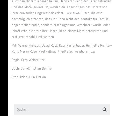
auch den Hinterbliebenen helfen. Denn erst wenn der Täter gefunden
und das Motiv geklärt ist, werden die Angehörigen des Opfers von
ihrer quälenden Ungewissheit erlöst – wie etwa Eltern, die erst
nachträglich erfahren, dass ihr Sohn nicht den Kontakt zur Familie
abgebrochen hatte, sondern erschlagen und verscharrt wurde, oder
Inhaftierte, die stets ihre Unschuld an einem Mord beteuerten und
erst jetzt rehabilitiert werden.
Mit: Valerie Niehaus, David Rott, Katy Karrenbauer, Henriette Richter-
Röhl, Merlin Rose, Paul Faßnacht, Gitta Schweighöfer, u.a.
Regie: Gero Weinreuter
Buch: Carl-Christian Demke
Produktion: UFA Fiction