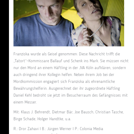
Franziska wurde als Geisel genommen: Diese Nachricht trifft die
„Tatort“-Kommissare Ballauf und Schenk ins Mark. Sie müssen nicht
nur den Mord an einem Häftling in der JVA Köln aufklären, sondern
auch dringend ihrer Kollegin helfen. Neben ihrem Job bei der
Mordkommission engagiert sich Franziska als ehrenamtliche
Bewährungshelferin. Ausgerechnet der ihr zugeordnete Häftling
Daniel Kehl bedroht sie jetzt im Besucherraum des Gefängnisses mit
einem Messer.
Mit: Klaus J. Behrendt, Dietmar Bär, Joe Bausch, Christian Tasche,
Birge Schade, Holger Handtke, u.a.
R.: Dror Zahavi I B.: Jürgen Werner I P.: Colonia Media