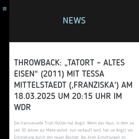
NEWS
THROWBACK: „TATORT – ALTES
EISEN“ (2011) MIT TESSA
MITTELSTAEDT (‚FRANZISKA‘) AM
18.03.2025 UM 20:15 UHR IM
WDR
Die transsexuelle Trudi Hütten hat Angst. Wenn das Haus, in dem sie
seit 30 Jahren zur Miete wohnt, nun verkauft wird, hat sie Angst vor
Entmietung durch den neuen Besitzer. Bei ihren Ermittlungen im