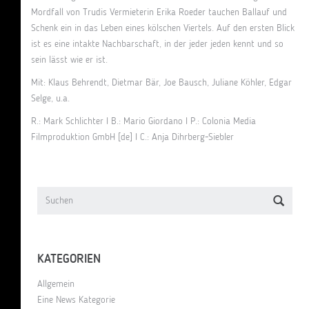
Mordfall von Trudis Vermieterin Erika Roeder tauchen Ballauf und
Schenk ein in das Leben eines kölschen Viertels. Auf den ersten Blick
ist es eine intakte Nachbarschaft, in der jeder jeden kennt und so
sein lässt wie er ist.
Mit: Klaus Behrendt, Dietmar Bär, Joe Bausch, Juliane Köhler, Edgar
Selge, u.a.
R.: Mark Schlichter I B.: Mario Giordano I P.: Colonia Media
Filmproduktion GmbH [de] I C.: Anja Dihrberg-Siebler
KATEGORIEN
Allgemein
Eine News Kategorie