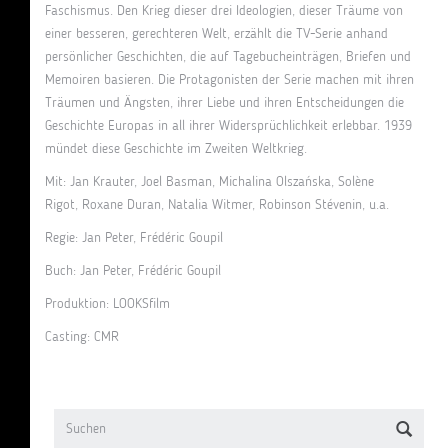
Faschismus. Den Krieg dieser drei Ideologien, dieser Träume von
einer besseren, gerechteren Welt, erzählt die TV-Serie anhand
persönlicher Geschichten, die auf Tagebucheinträgen, Briefen und
Memoiren basieren. Die Protagonisten der Serie machen mit ihren
Träumen und Ängsten, ihrer Liebe und ihren Entscheidungen die
Geschichte Europas in all ihrer Widersprüchlichkeit erlebbar. 1939
mündet diese Geschichte im Zweiten Weltkrieg.
Mit: Jan Krauter, Joel Basman, Michalina Olszańska, Solène
Rigot, Roxane Duran, Natalia Witmer, Robinson Stévenin, u.a.
Regie: Jan Peter, Frédéric Goupil
Buch: Jan Peter, Frédéric Goupil
Produktion: LOOKSfilm
Casting: CMR