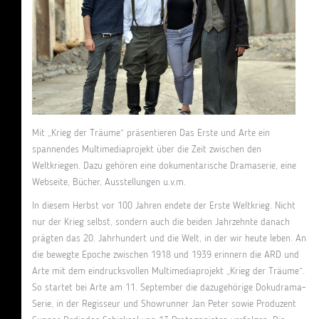
Mit „Krieg der Träume“ präsentieren Das Erste und Arte ein
spannendes Multimediaprojekt über die Zeit zwischen den
Weltkriegen. Dazu gehören eine dokumentarische Dramaserie, eine
Webseite, Bücher, Ausstellungen u.v.m.
In diesem Herbst vor 100 Jahren endete der Erste Weltkrieg. Nicht
nur der Krieg selbst, sondern auch die beiden Jahrzehnte danach
prägten das 20. Jahrhundert und die Welt, in der wir heute leben. An
die bewegte Epoche zwischen 1918 und 1939 erinnern die ARD und
Arte mit dem eindrucksvollen Multimediaprojekt „Krieg der Träume“.
So startet bei Arte am 11. September die dazugehörige Dokudrama-
Serie, in der Regisseur und Showrunner Jan Peter sowie Produzent