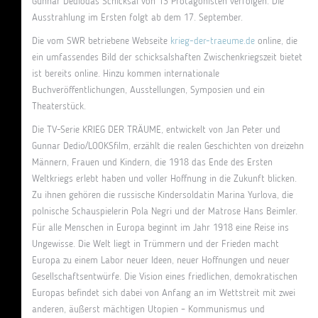
Gunnar Dediodas Schicksal von 13 Protagonisten verfolgen. Die
Ausstrahlung im Ersten folgt ab dem 17. September.
Die vom SWR betriebene Webseite
krieg-der-traeume.de
online, die
ein umfassendes Bild der schicksalshaften Zwischenkriegszeit bietet
ist bereits online. Hinzu kommen internationale
Buchveröffentlichungen, Ausstellungen, Symposien und ein
Theaterstück.
Die TV-Serie KRIEG DER TRÄUME, entwickelt von Jan Peter und
Gunnar Dedio/LOOKSfilm, erzählt die realen Geschichten von dreizehn
Männern, Frauen und Kindern, die 1918 das Ende des Ersten
Weltkriegs erlebt haben und voller Hoffnung in die Zukunft blicken.
Zu ihnen gehören die russische Kindersoldatin Marina Yurlova, die
polnische Schauspielerin Pola Negri und der Matrose Hans Beimler.
Für alle Menschen in Europa beginnt im Jahr 1918 eine Reise ins
Ungewisse. Die Welt liegt in Trümmern und der Frieden macht
Europa zu einem Labor neuer Ideen, neuer Hoffnungen und neuer
Gesellschaftsentwürfe. Die Vision eines friedlichen, demokratischen
Europas befindet sich dabei von Anfang an im Wettstreit mit zwei
anderen, äußerst mächtigen Utopien – Kommunismus und