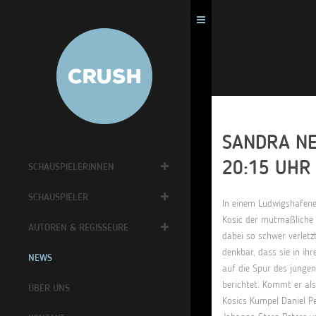
SANDRA NE
20:15 UHR 
SCHAUSPIELERINNEN
SCHAUSPIELER
In einem Ludwigshafene
Kosic der mutmaßliche 
AUTOREN & REGISSEURE
dabei so schwer verletz
denkbar, dass sie in i
NEWS
auf die Spur des jungen
berichtet. Kommt er als
ÜBER UNS
Kosics Kumpel Daniel Pe