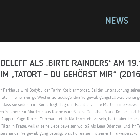
NEWS
DELEFF ALS ‚BIRTE RAINDERS‘ AM 19
IM „TATORT – DU GEHÖRST MIR“ (201
r Parkhaus wird Bodybuilder Tarim Kosic ermordet. Bei der Untersuchung seiner 
Täter in einem einige Wochen zurückliegenden Vergewaltigungsfall war. Die jung
t, dass sie seitdem im Koma liegt. Tag und Nacht sitzt ihre Mutter Birte verzwei
hrem Schmerz zur Mörderin aus Rache wurde? Lena Odenthal, Mario Kopper und
 Rappers Yago Torres. Er behauptet, in Marie verliebt zu sein, hatte aber keinen 
 Täter in Frage, weil er seine Liebe beweisen wollte? Als Lena Odenthal und ihr
ters an der Vergewaltigung beteiligt war, hoffen sie mit seiner Hilfe weiterzu