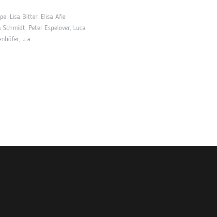
e, Lisa Bitter, Elisa Afie
a Schmidt, Peter Espelover, Luca
nhöfer, u.a.