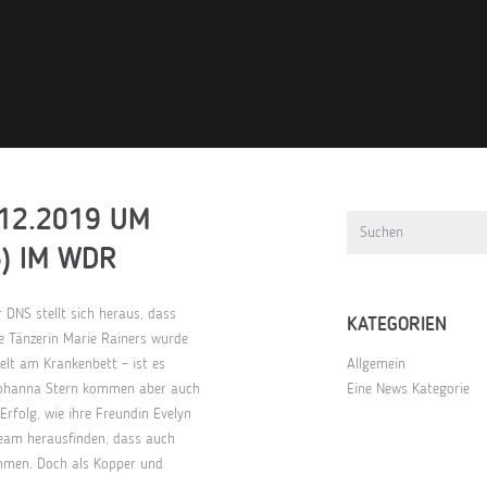
.12.2019 UM
6) IM WDR
DNS stellt sich heraus, dass
KATEGORIEN
e Tänzerin Marie Rainers wurde
felt am Krankenbett – ist es
Allgemein
 Johanna Stern kommen aber auch
Eine News Kategorie
Erfolg, wie ihre Freundin Evelyn
 Team herausfinden, dass auch
kommen. Doch als Kopper und