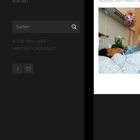
Johanna Stern Peters v
KONTAKT
© 2026 CRUSH AGENCY
IMPRESSUM
+
DATENSCHUTZ