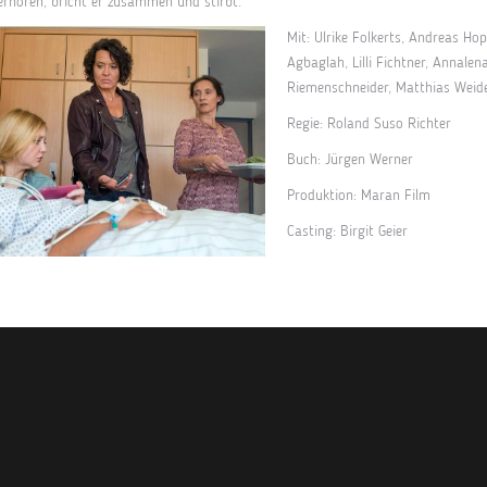
erhören, bricht er zusammen und stirbt.
Mit: Ulrike Folkerts, Andreas Hopp
Agbaglah, Lilli Fichtner, Annalen
Riemenschneider, Matthias Weide
Regie: Roland Suso Richter
Buch: Jürgen Werner
Produktion: Maran Film
Casting: Birgit Geier