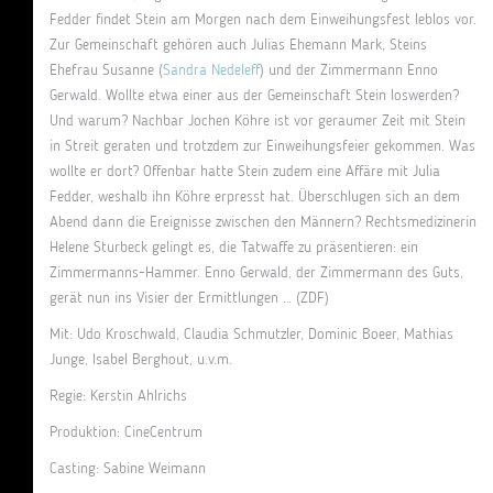
Fedder findet Stein am Morgen nach dem Einweihungsfest leblos vor.
Zur Gemeinschaft gehören auch Julias Ehemann Mark, Steins
Ehefrau Susanne (
Sandra Nedeleff
) und der Zimmermann Enno
Gerwald. Wollte etwa einer aus der Gemeinschaft Stein loswerden?
Und warum? Nachbar Jochen Köhre ist vor geraumer Zeit mit Stein
in Streit geraten und trotzdem zur Einweihungsfeier gekommen. Was
wollte er dort? Offenbar hatte Stein zudem eine Affäre mit Julia
Fedder, weshalb ihn Köhre erpresst hat. Überschlugen sich an dem
Abend dann die Ereignisse zwischen den Männern? Rechtsmedizinerin
Helene Sturbeck gelingt es, die Tatwaffe zu präsentieren: ein
Zimmermanns-Hammer. Enno Gerwald, der Zimmermann des Guts,
gerät nun ins Visier der Ermittlungen …
(ZDF)
Mit: Udo Kroschwald, Claudia Schmutzler, Dominic Boeer, Mathias
Junge, Isabel Berghout, u.v.m.
Regie: Kerstin Ahlrichs
Produktion: CineCentrum
Casting: Sabine Weimann