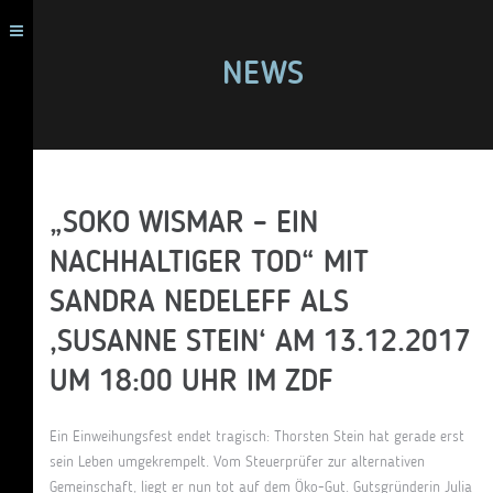
NEWS
„SOKO WISMAR – EIN
NACHHALTIGER TOD“ MIT
SANDRA NEDELEFF ALS
‚SUSANNE STEIN‘ AM 13.12.2017
UM 18:00 UHR IM ZDF
Ein Einweihungsfest endet tragisch: Thorsten Stein hat gerade erst
sein Leben umgekrempelt. Vom Steuerprüfer zur alternativen
Gemeinschaft, liegt er nun tot auf dem Öko-Gut. Gutsgründerin Julia