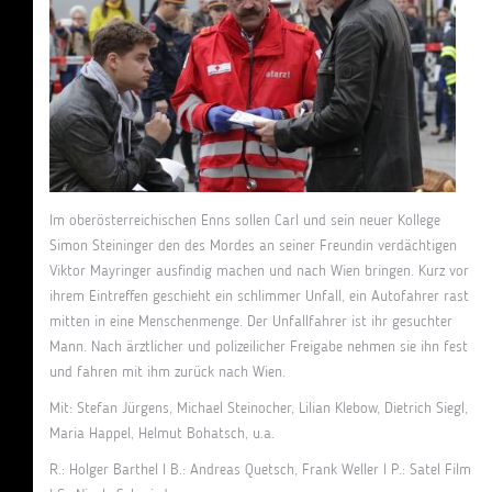
Im oberösterreichischen Enns sollen Carl und sein neuer Kollege
Simon Steininger den des Mordes an seiner Freundin verdächtigen
Viktor Mayringer ausfindig machen und nach Wien bringen. Kurz vor
ihrem Eintreffen geschieht ein schlimmer Unfall, ein Autofahrer rast
mitten in eine Menschenmenge. Der Unfallfahrer ist ihr gesuchter
Mann. Nach ärztlicher und polizeilicher Freigabe nehmen sie ihn fest
und fahren mit ihm zurück nach Wien.
Mit: Stefan Jürgens, Michael Steinocher, Lilian Klebow, Dietrich Siegl,
Maria Happel, Helmut Bohatsch, u.a.
R.: Holger Barthel I B.: Andreas Quetsch, Frank Weller I P.: Satel Film