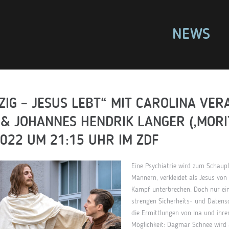
NEWS
ZIG – JESUS LEBT“ MIT CAROLINA VERA
) & JOHANNES HENDRIK LANGER (‚MORI
2022 UM 21:15 UHR IM ZDF
Eine Psychiatrie wird zum Schaup
Männern, verkleidet als Jesus von
Kampf unterbrechen. Doch nur ein 
strengen Sicherheits- und Datensc
die Ermittlungen von Ina und ihre
Möglichkeit: Dagmar Schnee wird a