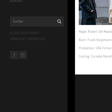
KONTAKT
Regie: Robert Del Maes
© 2026 CRUSH AGENCY
IMPRESSUM
+
DATENSCHUTZ
Buch: Frank Koopmann, 
Produktion: UFA Fiction
Casting: Cornelia Maret