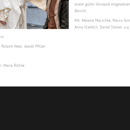
einem guten Vorwand eingewiesen 
Bericht.
Mit: Melanie Marschke, Marco Girn
Anna Stieblich, Daniel Steiner, u.a.
tro
Roland Heep, Jeanet Pfitzer
h, Maria Rölcke