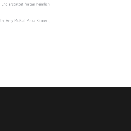
und erstattet fortan heimlich
th, Amy Mußul, Petra Kleinert,