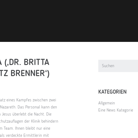
 (‚DR. BRITTA
TZ BRENNER‘)
KATEGORIEN
latz eines Kampfes zwischen zwei
Allgemein
 Nazareth. Das Personal kann den
Eine News Kategorie
Jesus überlebt die Nacht. Die
hutzauflagen der Klinik behindern
m Team. Ihnen bleibt nur eine
ls verdeckte Ermittlerin mit