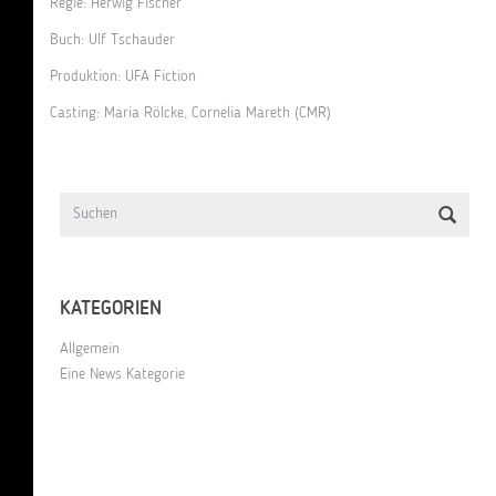
Regie: Herwig Fischer
Buch: Ulf Tschauder
Produktion: UFA Fiction
Casting: Maria Rölcke, Cornelia Mareth (CMR)
KATEGORIEN
Allgemein
Eine News Kategorie