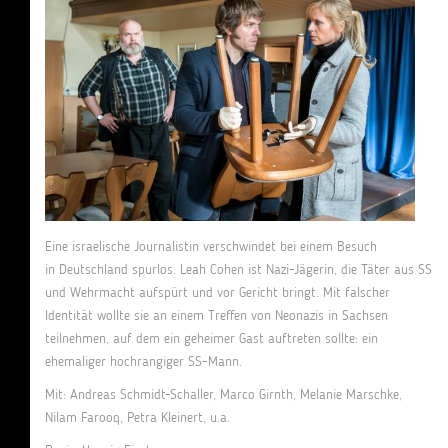
Eine israelische Journalistin verschwindet bei einem Besuch
in Deutschland spurlos. Leah Cohen ist Nazi-Jägerin, die Täter aus SS
und Wehrmacht aufspürt und vor Gericht bringt. Mit falscher
Identität wollte sie an einem Treffen von Neonazis in Sachsen
teilnehmen, auf dem ein geheimer Gast auftreten sollte: ein
ehemaliger hochrangiger SS-Mann.
Mit: Andreas Schmidt-Schaller, Marco Girnth, Melanie Marschke,
Nilam Farooq, Petra Kleinert, u.a.