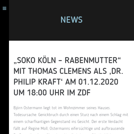
NEWS
„SOKO KÖLN – RABENMUTTER“
MIT THOMAS CLEMENS ALS ‚DR.
PHILIP KRAFT‘ AM 01.12.2020
UM 18:00 UHR IM ZDF
Björn Ostermann liegt tot im Wohnzimmer seines Hauses.
Todesursache: Genickbruch durch einen Sturz nach einem Schlag mit
einem scharfkantigen Gegenstand ins Gesicht. Der erste Verdacht
fällt auf Regine Moll, Ostermanns eifersüchtige und aufbrausende