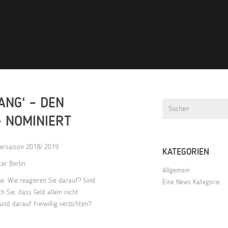
ANG‘ – DEN
– NOMINIERT
tersaison 2018/ 2019.
KATEGORIEN
er Berlin.
Allgemein
e. Wie reagieren Sie darauf? Sind
Eine News Kategorie
 Sie, dass Geld allein nicht
nd darauf freiwillig verzichten?