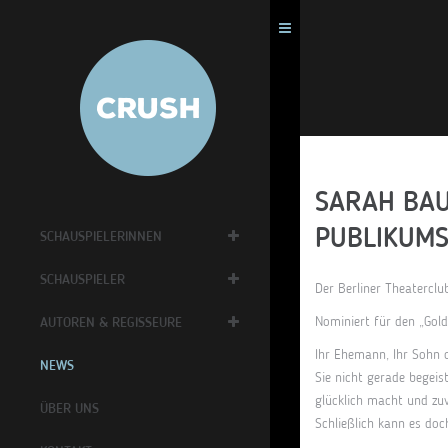
SARAH BAU
PUBLIKUMS
SCHAUSPIELERINNEN
SCHAUSPIELER
Der Berliner Theaterclu
Nominiert für den „Gol
AUTOREN & REGISSEURE
Ihr Ehemann, Ihr Sohn o
NEWS
Sie nicht gerade begeis
glücklich macht und zuv
ÜBER UNS
Schließlich kann es doc