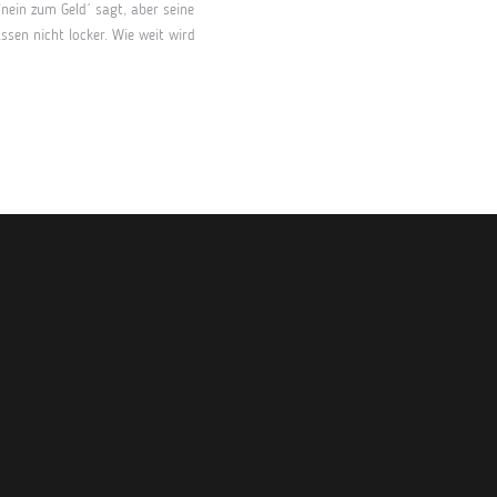
`nein zum Geld´ sagt, aber seine
ssen nicht locker. Wie weit wird