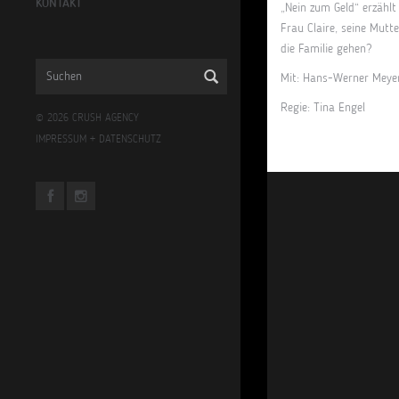
KONTAKT
„Nein zum Geld“ erzählt
Frau Claire, seine Mutte
die Familie gehen?
Mit: Hans-Werner Meyer,
Regie: Tina Engel
© 2026 CRUSH AGENCY
IMPRESSUM
+
DATENSCHUTZ