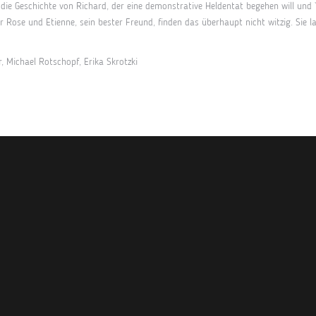
 die Geschichte von Richard, der eine demonstrative Heldentat begehen will und 
r Rose und Etienne, sein bester Freund, finden das überhaupt nicht witzig. Sie la
 Michael Rotschopf, Erika Skrotzki