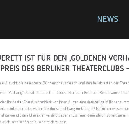
NEWS
ERETT IST FÜR DEN ‚GOLDENEN VORH
PREIS DES BERLINER THEATERCLUBS 
b e.V. sucht die beliebteste Bühnenschauspielerin und den beliebtesten der Thea
denen Vorhang“: Sarah Bauerett im Stück „Nein zum Geld“ am Renaissance Theat
der Ihr bester Freud schreddert vor Ihren Augen eine dreistellige Millionensumm
tert, stinksauer oder wollen Sie ihn schlichtweg umbringen? Natürlich wissen auch
iel davon oft den Charakter verdirbt, aber muss man denn gleich soweit gehen u
h auch sehr schön sein, sehr reich zu sein.