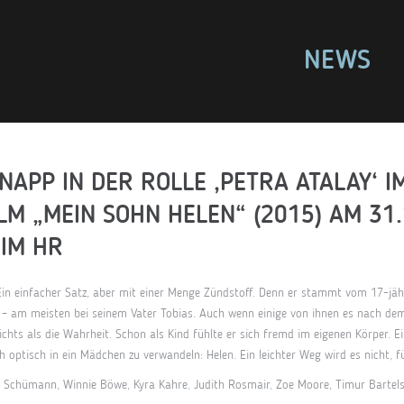
NEWS
NAPP IN DER ROLLE ‚PETRA ATALAY‘ I
LM „MEIN SOHN HELEN“ (2015) AM 31
 IM HR
Ein einfacher Satz, aber mit einer Menge Zündstoff. Denn er stammt vom 17-jäh
 – am meisten bei seinem Vater Tobias. Auch wenn einige von ihnen es nach dem
 nichts als die Wahrheit. Schon als Kind fühlte er sich fremd im eigenen Körper.
h optisch in ein Mädchen zu verwandeln: Helen. Ein leichter Weg wird es nicht, fü
ik Schümann, Winnie Böwe, Kyra Kahre
,
Judith Rosmair
,
Zoe Moore, Timur Bartels,