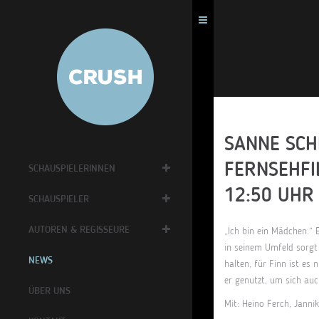
SANNE SCH
FERNSEHFI
SCHAUSPIELERINNEN
12:50 UHR
SCHAUSPIELER
AUTOREN & REGISSEURE
„Ich bin ein Mädchen.“ 
in seinem Umfeld sorgt
NEWS
halten, für Finn ist es
er genutzt, um sich auc
ÜBER UNS
Mit: Heino Ferch, Jann