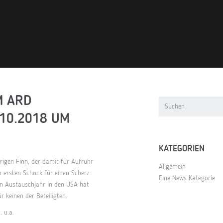
M ARD
.10.2018 UM
KATEGORIEN
rigen Finn, der damit für Aufruhr
Allgemein
 ersten Schock für einen Scherz
Eine News Kategorie
 Ein Austauschjahr in den USA hat
r keinen der Beteiligten.
 u.a.