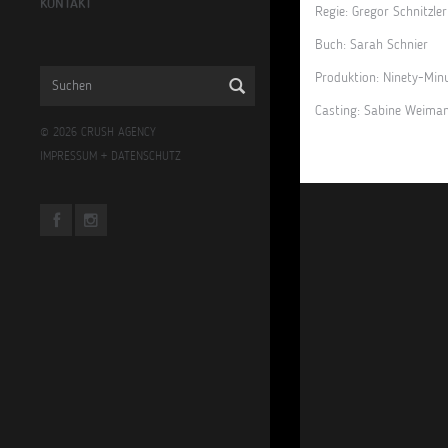
KONTAKT
Regie: Gregor Schnitzler
Buch: Sarah Schnier
Produktion: Ninety-Min
Casting: Sabine Weima
© 2026 CRUSH AGENCY
IMPRESSUM
+
DATENSCHUTZ