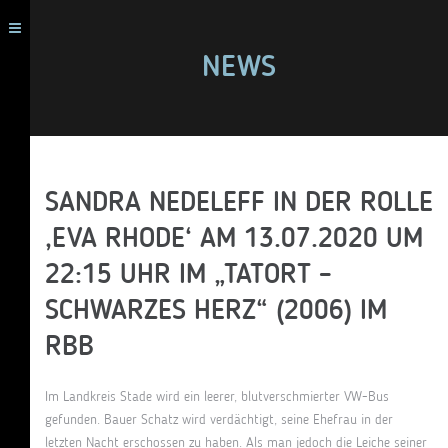
NEWS
SANDRA NEDELEFF IN DER ROLLE
‚EVA RHODE‘ AM 13.07.2020 UM
22:15 UHR IM „TATORT –
SCHWARZES HERZ“ (2006) IM
RBB
Im Landkreis Stade wird ein leerer, blutverschmierter VW-Bus
gefunden. Bauer Schatz wird verdächtigt, seine Ehefrau in der
letzten Nacht erschossen zu haben. Als man jedoch die Leiche seiner