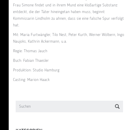
Frau Simone findet und in ihrem Mund eine kloßartige Substanz
entdeckt, die der Täter hineingetan haben muss, beginnt
Kommissarin Lindholm zu ahnen, dass sie eine falsche Spur verfolgt
hat.
Mit: Maria Furtwängler, Tilo Nest, Peter Kurth, Werner Wölbern, Ingo
Naujoks, Kathrin Ackermann, u.a.
Regie: Thomas Jauch
Buch: Fabian Thaesler
Produktion:
Studio Hamburg
Casting: Marion Haack