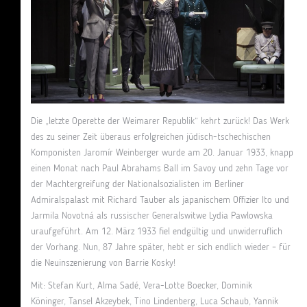
Die „letzte Operette der Weimarer Republik“ kehrt zurück! Das Werk
des zu seiner Zeit überaus erfolgreichen jüdisch-tschechischen
Komponisten Jaromír Weinberger wurde am 20. Januar 1933, knapp
einen Monat nach Paul Abrahams Ball im Savoy und zehn Tage vor
der Machtergreifung der Nationalsozialisten im Berliner
Admiralspalast mit Richard Tauber als japanischem Offizier Ito und
Jarmila Novotná als russischer Generalswitwe Lydia Pawlowska
uraufgeführt. Am 12. März 1933 fiel endgültig und unwiderruflich
der Vorhang. Nun, 87 Jahre später, hebt er sich endlich wieder – für
die Neuinszenierung von Barrie Kosky!
Mit: Stefan Kurt, Alma Sadé, Vera-Lotte Boecker, Dominik
Köninger, Tansel Akzeybek, Tino Lindenberg, Luca Schaub, Yannik