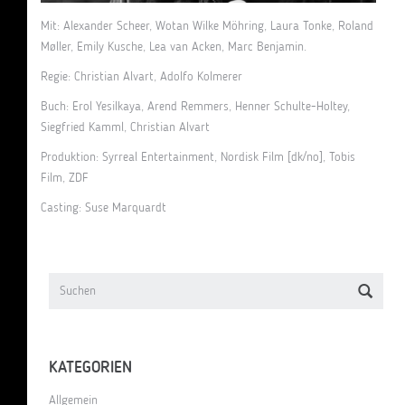
Mit: Alexander Scheer, Wotan Wilke Möhring, Laura Tonke, Roland
Møller, Emily Kusche, Lea van Acken, Marc Benjamin.
Regie:
Christian Alvart
,
Adolfo Kolmerer
Buch:
Erol Yesilkaya
,
Arend Remmers
,
Henner Schulte-Holtey
,
Siegfried Kamml
,
Christian Alvart
Produktion:
Syrreal Entertainment
,
Nordisk Film [dk/no]
,
Tobis
Film,
ZDF
Casting: Suse Marquardt
KATEGORIEN
Allgemein