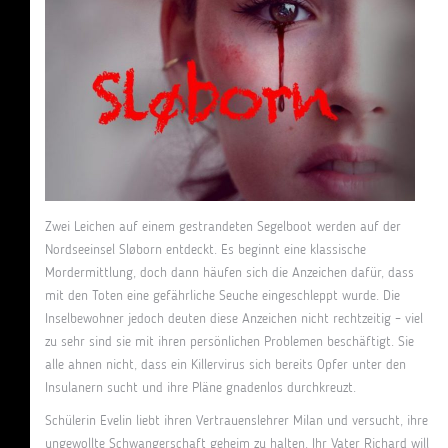
Zwei Leichen auf einem gestrandeten Segelboot werden auf der
Nordseeinsel Sløborn entdeckt. Es beginnt eine klassische
Mordermittlung, doch dann häufen sich die Anzeichen dafür, dass
mit den Toten eine gefährliche Seuche eingeschleppt wurde. Die
Inselbewohner jedoch deuten diese Anzeichen nicht rechtzeitig – viel
zu sehr sind sie mit ihren persönlichen Problemen beschäftigt. Sie
alle ahnen nicht, dass ein Killervirus sich bereits Opfer unter den
Insulanern sucht und ihre Pläne gnadenlos durchkreuzt.
Schülerin Evelin liebt ihren Vertrauenslehrer Milan und versucht, ihre
ungewollte Schwangerschaft geheim zu halten. Ihr Vater Richard will