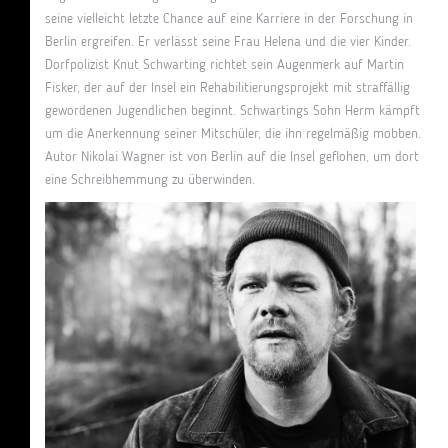
seine vielleicht letzte Chance auf eine Karriere in der Forschung in
Berlin ergreifen. Er verlässt seine Frau Helena und die vier Kinder.
Dorfpolizist Knut Schwarting richtet sein Augenmerk auf Martin
Fisker, der auf der Insel ein Rehabilitierungsprojekt mit straffällig
gewordenen Jugendlichen beginnt. Schwartings Sohn Herm kämpft
um die Anerkennung seiner Mitschüler, die ihn regelmäßig mobben.
Autor Nikolai Wagner ist von Berlin auf die Insel geflohen, um dort
eine Schreibhemmung zu überwinden.