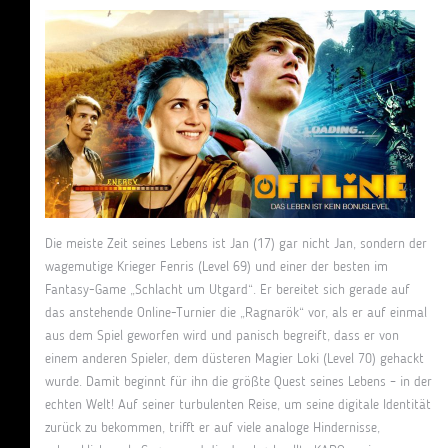
Die meiste Zeit seines Lebens ist Jan (17) gar nicht Jan, sondern der
wagemutige Krieger Fenris (Level 69) und einer der besten im
Fantasy-Game „Schlacht um Utgard“. Er bereitet sich gerade auf
das anstehende Online-Turnier die „Ragnarök“ vor, als er auf einmal
aus dem Spiel geworfen wird und panisch begreift, dass er von
einem anderen Spieler, dem düsteren Magier Loki (Level 70) gehackt
wurde. Damit beginnt für ihn die größte Quest seines Lebens – in der
echten Welt! Auf seiner turbulenten Reise, um seine digitale Identität
zurück zu bekommen, trifft er auf viele analoge Hindernisse,