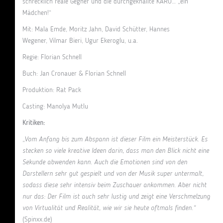
schrecklich reale Gegner und die durchgeknallte KARO… „ein
Mädchen!“
Mit: Mala Emde, Moritz Jahn, David Schütter, Hannes
Wegener, Vilmar Bieri, Ugur Ekeroglu, u.a.
Regie: Florian Schnell
Buch: Jan Cronauer & Florian Schnell
Produktion: Rat Pack
Casting: Manolya Mutlu
Kritiken:
„Vom Anfang bis zum Abspann ist dieser Film ein Meisterstück. Es
stecken so viele kreative Ideen darin, dass man den Blick nicht eine
Sekunde abwenden kann. Auch die Emotionen sind von den
Darstellern sehr gut gespielt und von der Musik super untermalt,
sodass diese sehr intensiv beim Zuschauer ankommen. Aber nicht
nur das: Der Film ist auch sehr lustig und zeigt eine Verschmelzung
von Virtualität und Realität, wie wir sie heute oftmals finden.“
(
Spinxx.de)