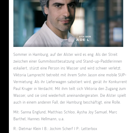
Sommer in Hamburg, auf der Alster wird es eng. Als der Streit
zwischen einer Gummibootbesatzung und Stand-up-Paddlerinnen
eskaliert, stürzt eine Person ins Wasser und wird schwer verletzt.
Viktoria Lamprecht betreibt mit ihrem Sohn Jason eine mobile SUP-
Vermietung. Als ihr Lieferwagen sabotiert wird, gerät ihr Konkurrent
Paul Kruger in Verdacht. Mit ihm teilt sich Viktoria den Zugang zum
Wasser, und sie sind wiederholt aneinandergeraten. Die Alster spielt
auch in einem anderen Fall, der Hamburg beschäftigt, eine Rolle.
Mit: Sanna Englund, Matthias Schloo, Aysha Joy Samuel, Marc
Barthel, Hannes Hellmann, u.a.
R.: Dietmar Klein I B.: Jochim Scherf I P.: Letterbox