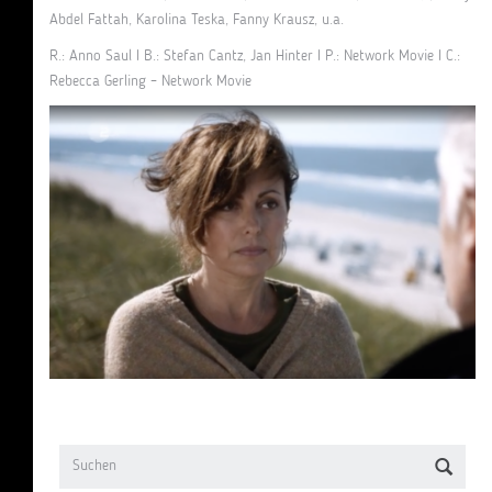
Abdel Fattah, Karolina Teska, Fanny Krausz, u.a.
R.: Anno Saul I B.: Stefan Cantz, Jan Hinter I P.: Network Movie I C.:
Rebecca Gerling – Network Movie