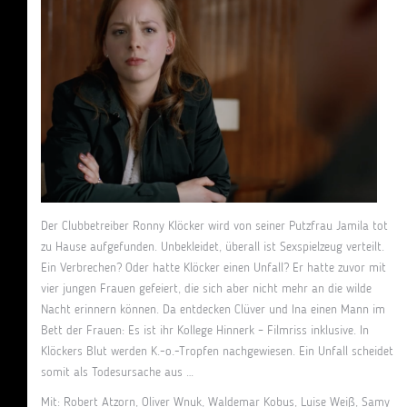
Der Clubbetreiber Ronny Klöcker wird von seiner Putzfrau Jamila tot
zu Hause aufgefunden. Unbekleidet, überall ist Sexspielzeug verteilt.
Ein Verbrechen? Oder hatte Klöcker einen Unfall? Er hatte zuvor mit
vier jungen Frauen gefeiert, die sich aber nicht mehr an die wilde
Nacht erinnern können. Da entdecken Clüver und Ina einen Mann im
Bett der Frauen: Es ist ihr Kollege Hinnerk – Filmriss inklusive. In
Klöckers Blut werden K.-o.-Tropfen nachgewiesen. Ein Unfall scheidet
somit als Todesursache aus …
Mit: Robert Atzorn, Oliver Wnuk, Waldemar Kobus, Luise Weiß, Samy