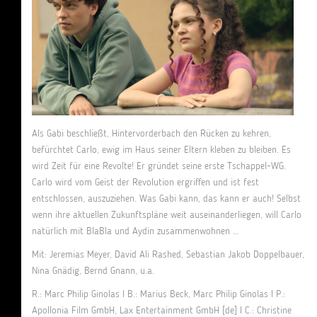
Als Gabi beschließt, Hintervorderbach den Rücken zu kehren,
befürchtet Carlo, ewig im Haus seiner Eltern kleben zu bleiben. Es
wird Zeit für eine Revolte! Er gründet seine erste Tschappel-WG.
Carlo wird vom Geist der Revolution ergriffen und ist fest
entschlossen, auszuziehen. Was Gabi kann, das kann er auch! Selbst
wenn ihre aktuellen Zukunftspläne weit auseinanderliegen, will Carlo
natürlich mit BlaBla und Aydin zusammenwohnen …
Mit: Jeremias Meyer, David Ali Rashed, Sebastian Jakob Doppelbauer,
Nina Gnädig, Bernd Gnann, u.a.
R.: Marc Philip Ginolas I B.: Marius Beck, Marc Philip Ginolas I P.:
Apollonia Film GmbH, Lax Entertainment GmbH [de] I C.: Christine