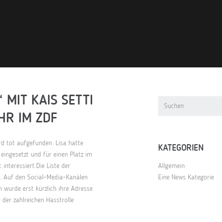
MIT KAIS SETTI
HR IM ZDF
ird tot aufgefunden. Lisa hatte
KATEGORIEN
 eingesetzt und für einen Platz im
interessiert.Die Liste der
Allgemein
h. Auf den Social-Media-Kanälen
Eine News Kategorie
 wurde erst kürzlich ihre Adresse
er der zahlreichen Hasstrolle