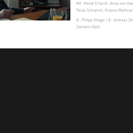
Mit: Marek Erhardt, Anna von Haeb
Paula Schramm, Oceana Mahlmann
R.: Philipp Klinger I B.: Andreas Dir
Ziemann-Bahl