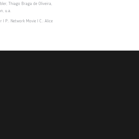
ler, Thiago Braga de Oliveira,
, u.a.
r I P.: Network Movie I C.: Alice