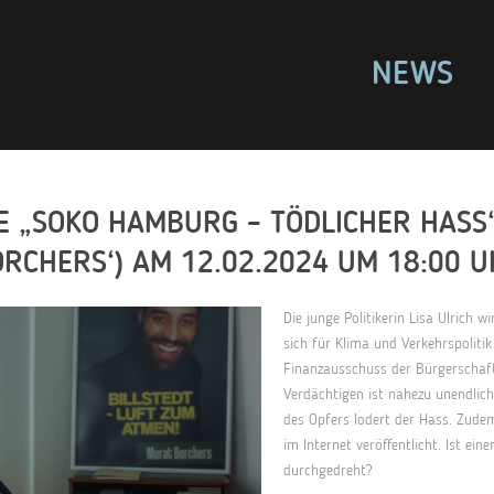
NEWS
E „SOKO HAMBURG – TÖDLICHER HASS“ 
ORCHERS‘) AM 12.02.2024 UM 18:00 U
Die junge Politikerin Lisa Ulrich w
sich für Klima und Verkehrspolitik
Finanzausschuss der Bürgerschaft 
Verdächtigen ist nahezu unendlic
des Opfers lodert der Hass. Zudem
im Internet veröffentlicht. Ist ein
durchgedreht?