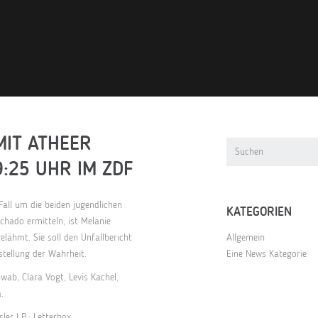
MIT ATHEER
9:25 UHR IM ZDF
all um die beiden jugendlichen
KATEGORIEN
hado ermitteln, ist Melanie
lähmt. Sie soll den Unfallbericht
Allgemein
rstellung der Wahrheit.
Eine News Kategorie
wab, Clara Vogt, Levis Kachel,
.
ler I P.: Letterbox