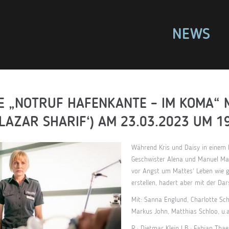
NEWS
E „NOTRUF HAFENKANTE – IM KOMA“ 
 LAZAR SHARIF‘) AM 23.03.2023 UM 1
Während Kris und Daisy in einem F
Geschwister Alena und Manuel Mac
vor Angst um Mattes‘ Leben wie ge
erstellen, hadert aber mit der Da
Mit: Sanna Englund, Charlotte Sch
Markus John, Matthias Schloo, u.a
R.: Dietmar Klein I B.: Fabian Thaes