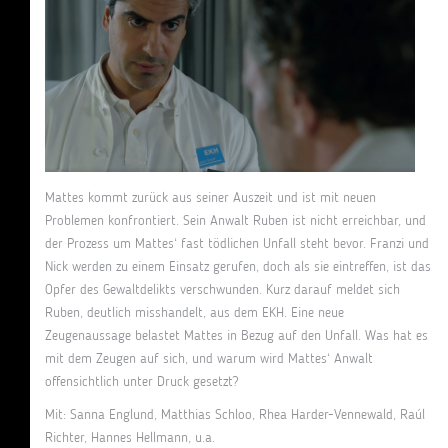
Mattes kommt zurück aus seiner Auszeit und ist mit neuen
Problemen konfrontiert. Sein Anwalt Ruben ist nicht erreichbar, und
der Prozess um Mattes‘ fast tödlichen Unfall steht bevor. Franzi und
Nick werden zu einem Einsatz gerufen, doch als sie eintreffen, ist das
Opfer des Gewaltdelikts verschwunden. Kurz darauf meldet sich
Ruben, deutlich misshandelt, aus dem EKH. Eine neue
Zeugenaussage belastet Mattes in Bezug auf den Unfall. Was hat es
mit dem Zeugen auf sich, und warum wird Mattes‘ Anwalt
offensichtlich unter Druck gesetzt?
Mit: Sanna Englund, Matthias Schloo, Rhea Harder-Vennewald, Raúl
Richter, Hannes Hellmann, u.a.