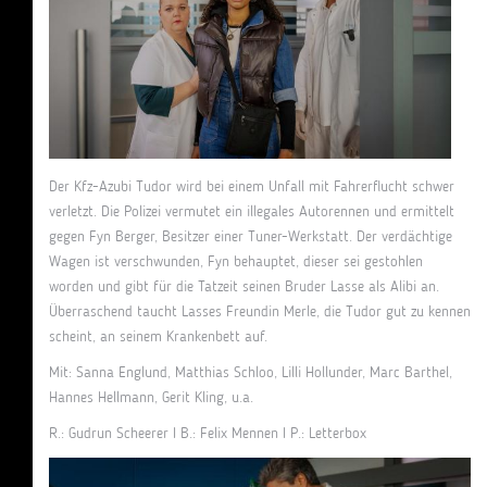
Der Kfz-Azubi Tudor wird bei einem Unfall mit Fahrerflucht schwer
verletzt. Die Polizei vermutet ein illegales Autorennen und ermittelt
gegen Fyn Berger, Besitzer einer Tuner-Werkstatt. Der verdächtige
Wagen ist verschwunden, Fyn behauptet, dieser sei gestohlen
worden und gibt für die Tatzeit seinen Bruder Lasse als Alibi an.
Überraschend taucht Lasses Freundin Merle, die Tudor gut zu kennen
scheint, an seinem Krankenbett auf.
Mit: Sanna Englund, Matthias Schloo, Lilli Hollunder, Marc Barthel,
Hannes Hellmann, Gerit Kling, u.a.
R.: Gudrun Scheerer I B.: Felix Mennen I P.: Letterbox