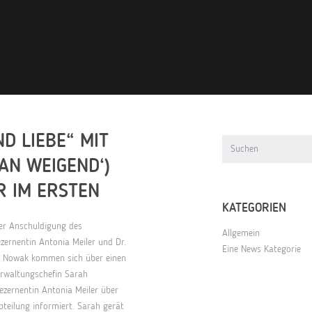
D LIEBE“ MIT
IAN WEIGEND‘)
R IM ERSTEN
KATEGORIEN
er Anschuldigung des
Allgemein
zernentin Antonia Meiler und Dr.
Eine News Kategorie
o Nowak kommen sich über einen
erwaltungschefin Sarah
zernentin Antonia Meiler über
teilung informiert. Sarah gerät