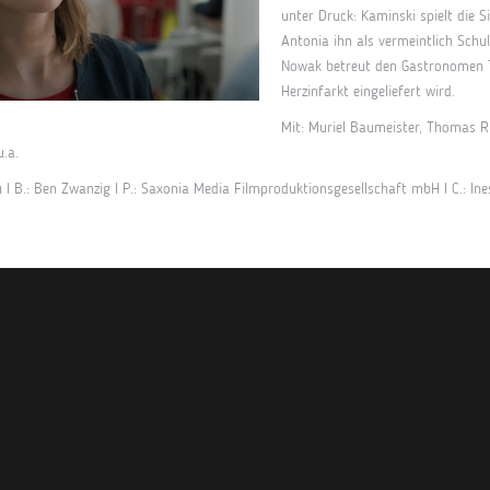
unter Druck: Kaminski spielt die 
Antonia ihn als vermeintlich Schu
Nowak betreut den Gastronomen 
Herzinfarkt eingeliefert wird.
Mit: Muriel Baumeister, Thomas 
.a.
u I B.: Ben Zwanzig I P.: Saxonia Media Filmproduktionsgesellschaft mbH I C.: In