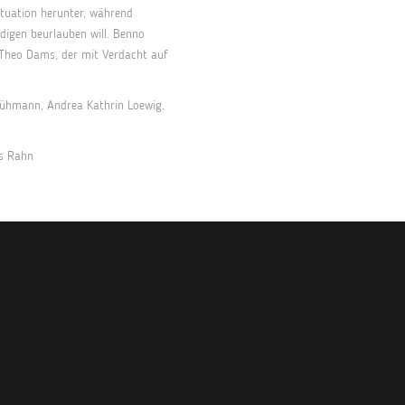
Situation herunter, während
ldigen beurlauben will. Benno
Theo Dams, der mit Verdacht auf
Rühmann, Andrea Kathrin Loewig,
es Rahn