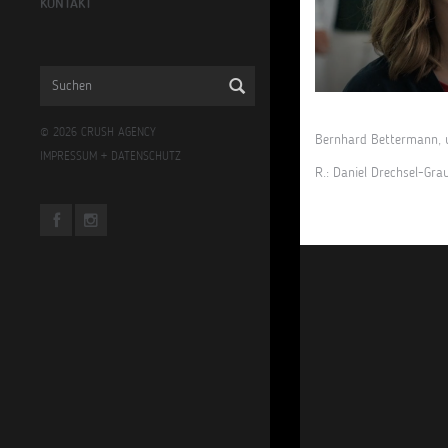
KONTAKT
© 2026 CRUSH AGENCY
Bernhard Bettermann, u
IMPRESSUM
+
DATENSCHUTZ
R.: Daniel Drechsel-Gra