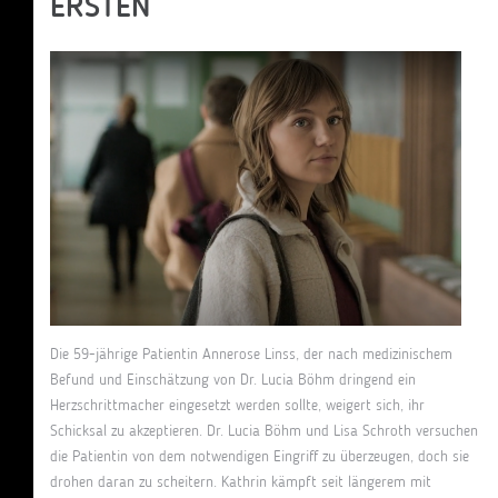
ERSTEN
Die 59-jährige Patientin Annerose Linss, der nach medizinischem
Befund und Einschätzung von Dr. Lucia Böhm dringend ein
Herzschrittmacher eingesetzt werden sollte, weigert sich, ihr
Schicksal zu akzeptieren. Dr. Lucia Böhm und Lisa Schroth versuchen
die Patientin von dem notwendigen Eingriff zu überzeugen, doch sie
drohen daran zu scheitern. Kathrin kämpft seit längerem mit