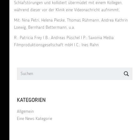
Schlafstörungen und kollidiert übermüdet mit einem Kollegen,
während dieser vor der Klinik eine Videonachricht aufnimmt.
Mit: Nina Petri, Helena Pieske, Thomas Rühmann, Andrea Kathrin
Loewig, Bernhard Bettermann, u.a.
R.: Patricia Frey I B.: Andreas Püschel I P.: Saxonia Media
Filmproduktionsgesellschaft mbH I C.: Ines Rahn
KATEGORIEN
Allgemein
Eine News Kategorie