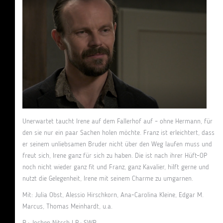
Unerwartet taucht Irene auf dem Fallerhof auf – ohne Hermann, für
den sie nur ein paar Sachen holen möchte. Franz ist erleichtert, dass
er seinem unliebsamen Bruder nicht über den Weg laufen muss und
freut sich, Irene ganz für sich zu haben. Die ist nach ihrer Hüft-OP
noch nicht wieder ganz fit und Franz, ganz Kavalier, hilft gerne und
nutzt die Gelegenheit, Irene mit seinem Charme zu umgarnen.
Mit: Julia Obst, Alessio Hirschkorn, Ana-Carolina Kleine, Edgar M.
Marcus, Thomas Meinhardt, u.a.