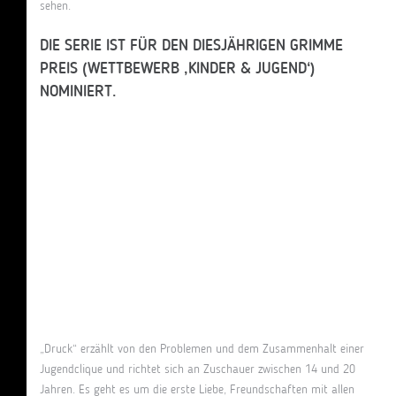
sehen.
DIE SERIE IST FÜR DEN DIESJÄHRIGEN GRIMME
PREIS (WETTBEWERB ‚KINDER & JUGEND‘)
NOMINIERT.
„Druck“ erzählt von den Problemen und dem Zusammenhalt einer
Jugendclique und richtet sich an Zuschauer zwischen 14 und 20
Jahren. Es geht es um die erste Liebe, Freundschaften mit allen