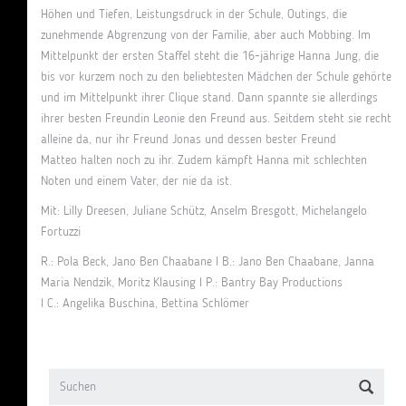
Höhen und Tiefen, Leistungsdruck in der Schule, Outings, die
zunehmende Abgrenzung von der Familie, aber auch Mobbing. Im
Mittelpunkt der ersten Staffel steht die 16-jährige Hanna Jung, die
bis vor kurzem noch zu den beliebtesten Mädchen der Schule gehörte
und im Mittelpunkt ihrer Clique stand. Dann spannte sie allerdings
ihrer besten Freundin Leonie den Freund aus. Seitdem steht sie recht
alleine da, nur ihr Freund Jonas und dessen bester Freund
Matteo halten noch zu ihr. Zudem kämpft Hanna mit schlechten
Noten und einem Vater, der nie da ist.
Mit: Lilly Dreesen, Juliane Schütz, Anselm Bresgott, Michelangelo
Fortuzzi
R.: Pola Beck, Jano Ben Chaabane I B.: Jano Ben Chaabane, Janna
Maria Nendzik, Moritz Klausing I P.: Bantry Bay Productions
I C.: Angelika Buschina, Bettina Schlömer