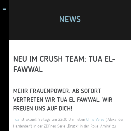
NEWS
NEU IM CRUSH TEAM: TUA EL-
FAWWAL
MEHR FRAUENPOWER: AB SOFORT
VERTRETEN WIR TUA EL-FAWWAL. WIR
FREUEN UNS AUF DICH!
Tua
ist aktuell freitags um 22:30 Uhr neben
Chris Veres
(‚Alexander
Hardenber‘) in der ZDFneo Serie „
Druck
“ in der Rolle ‚Amira‘ zu