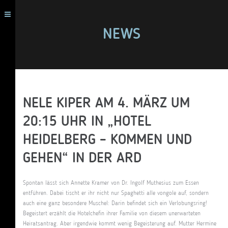
NEWS
NELE KIPER AM 4. MÄRZ UM
20:15 UHR IN „HOTEL
HEIDELBERG – KOMMEN UND
GEHEN“ IN DER ARD
Spontan lässt sich Annette Kramer von Dr. Ingolf Muthesius zum Essen
entführen. Dabei tischt er ihr nicht nur Spaghetti alle vongole auf, sondern
auch eine ganz besondere Muschel: Darin befindet sich ein Verlobungsring!
Begeistert erzählt die Hotelchefin ihrer Familie von diesem unerwarteten
Heiratsantrag. Aber irgendwie kommt wenig Begeisterung auf. Mutter Hermine