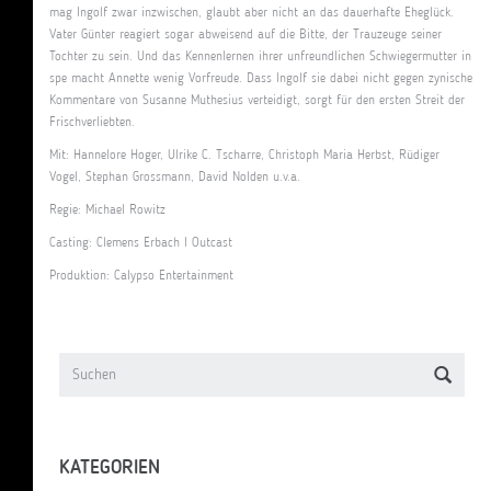
mag Ingolf zwar inzwischen, glaubt aber nicht an das dauerhafte Eheglück.
Vater Günter reagiert sogar abweisend auf die Bitte, der Trauzeuge seiner
Tochter zu sein. Und das Kennenlernen ihrer unfreundlichen Schwiegermutter in
spe macht Annette wenig Vorfreude. Dass Ingolf sie dabei nicht gegen zynische
Kommentare von Susanne Muthesius verteidigt, sorgt für den ersten Streit der
Frischverliebten.
Mit: Hannelore Hoger, Ulrike C. Tscharre, Christoph Maria Herbst, Rüdiger
Vogel, Stephan Grossmann, David Nolden u.v.a.
Regie: Michael Rowitz
Casting: Clemens Erbach I Outcast
Produktion: Calypso Entertainment
KATEGORIEN