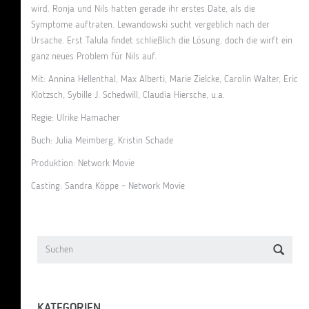
wird. Ronja und Nils hatten gerade ihr erstes Date, als die
Symptome auftraten. Lewandowski sucht vergeblich nach der
Ursache. Erst Talula findet schließlich die Lösung, doch die wirft ein
ganz neues Problem für Nils auf.
Mit: Annina Hellenthal, Max Alberti, Marie Zielcke, Carolin Walter, Eric
Klotzsch, Sybille J. Schedwill, Claudia Hiersche, u.a.
Regie: Ulrike Hamacher
Buch: Julia Meimberg, Kristin Schade
Produktion: Network Movie
Casting: Sandra Köppe – Network Movie
KATEGORIEN