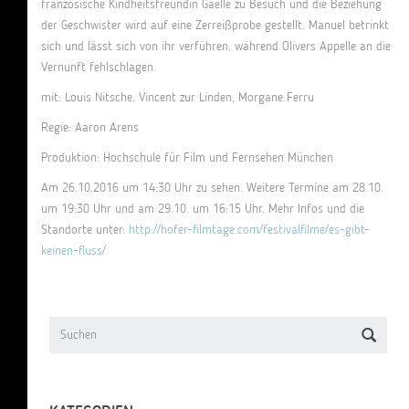
französische Kindheitsfreundin Gaëlle zu Besuch und die Beziehung
der Geschwister wird auf eine Zerreißprobe gestellt. Manuel betrinkt
sich und lässt sich von ihr verführen, während Olivers Appelle an die
Vernunft fehlschlagen.
mit: Louis Nitsche, Vincent zur Linden, Morgane Ferru
Regie: Aaron Arens
Produktion: Hochschule für Film und Fernsehen München
Am 26.10.2016 um 14:30 Uhr zu sehen. Weitere Termine am 28.10.
um 19:30 Uhr und am 29.10. um 16:15 Uhr. Mehr Infos und die
Standorte unter:
http://hofer-filmtage.com/festivalfilme/es-gibt-
keinen-fluss/