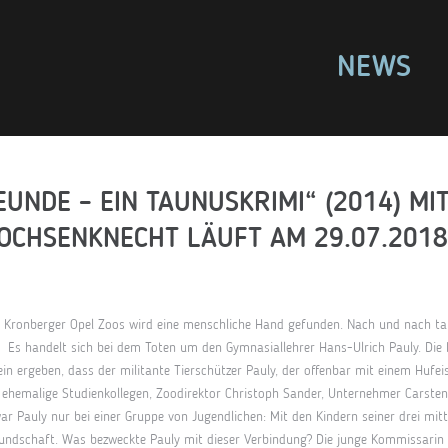
NEWS
UNDE – EIN TAUNUSKRIMI“ (2014) MI
OCHSENKNECHT LÄUFT AM 29.07.2018
 Kronberger Opel Zoos wird eine menschliche Hand gefunden. Nach und nach ta
Es handelt sich bei dem Toten um den Gymnasiallehrer Hans-Ulrich Pauly. Die 
in ergeben, dass der militante Tierschützer Pauly, der offenbar mit einem Hufei
i ehemalige Studienkollegen, Zoodirektor Christoph Sander,
Unternehmer Carsten
war Pauly nur bei einer Gruppe von Jugendlichen: Mit den Kindern seiner drei mit
eundschaft. Was bezweckte Pauly mit dieser Verbindung? Die junge Kommissarin 