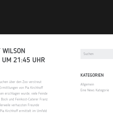
T WILSON
 UM 21:45 UHR
KATEGORIEN
uchen über den Zoo verstreut
Allgemein
Ermittlungen von Pia Kirchhoff
Eine News Kategorie
sen erschlagen wurde, viele Feinde
 Bock und Feinkost-Caterer Franz
tlerweile verhassten Freunde
Pia Kirchhoff ermittelt im Umfeld