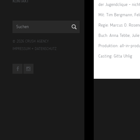
KONTAKT
der Jugendclique – nich
Mit: Tim Bergmann, Felic
Regie: Marcus O. Rosen
Buch: Anna Tebbe, Juli
© 2026 CRUSH AGENCY
Produktion: all-in-prod
IMPRESSUM
+
DATENSCHUTZ
Casting: Gitta Uhlig