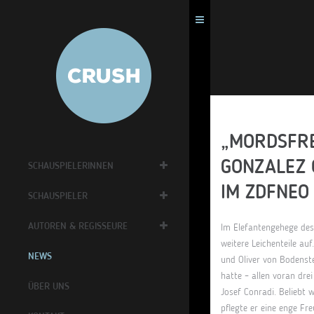
„MORDSFRE
GONZALEZ 
SCHAUSPIELERINNEN
IM ZDFNEO
SCHAUSPIELER
AUTOREN & REGISSEURE
Im Elefantengehege des
weitere Leichenteile auf.
NEWS
und Oliver von Bodenste
hatte – allen voran dre
ÜBER UNS
Josef Conradi.
Beliebt 
pflegte er eine enge Fr