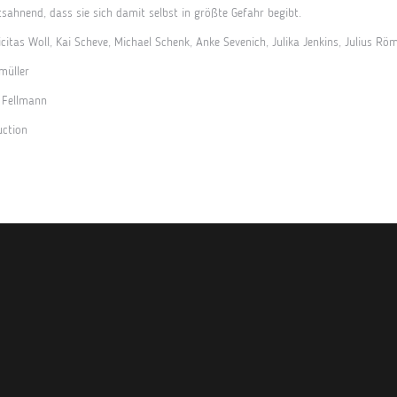
tsahnend, dass sie sich damit selbst in größte Gefahr begibt.
itas Woll, Kai Scheve, Michael Schenk, Anke Sevenich, Julika Jenkins, Julius Röm
müller
e Fellmann
uction