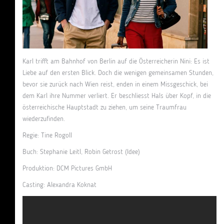
Karl trifft am Bahnhof von Berlin auf die Österreicherin Nini: Es ist
Liebe auf den ersten Blick. Doch die wenigen gemeinsamen Stunden,
bevor sie zurück nach Wien reist, enden in einem Missgeschick, bei
dem Karl ihre Nummer verliert. Er beschliesst Hals über Kopf, in die
österreichische Hauptstadt zu ziehen, um seine Traumfrau
wiederzufinden.
Regie: Tine Rogoll
Buch: Stephanie Leitl, Robin Getrost (Idee)
Produktion: DCM Pictures GmbH
Casting: Alexandra Koknat