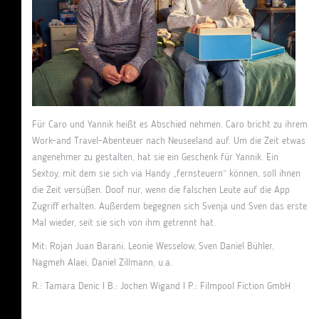
Für Caro und Yannik heißt es Abschied nehmen. Caro bricht zu ihrem
Work-and Travel-Abenteuer nach Neuseeland auf. Um die Zeit etwas
angenehmer zu gestalten, hat sie ein Geschenk für Yannik. Ein
Sextoy, mit dem sie sich via Handy „fernsteuern“ können, soll ihnen
die Zeit versüßen. Doof nur, wenn die falschen Leute auf die App
Zugriff erhalten. Außerdem begegnen sich Svenja und Sven das erste
Mal wieder, seit sie sich von ihm getrennt hat.
Mit: Rojan Juan Barani, Leonie Wesselow, Sven Daniel Bühler,
Nagmeh Alaei, Daniel Zillmann, u.a.
R.: Tamara Denic I B.: Jochen Wigand I P.: Filmpool Fiction GmbH