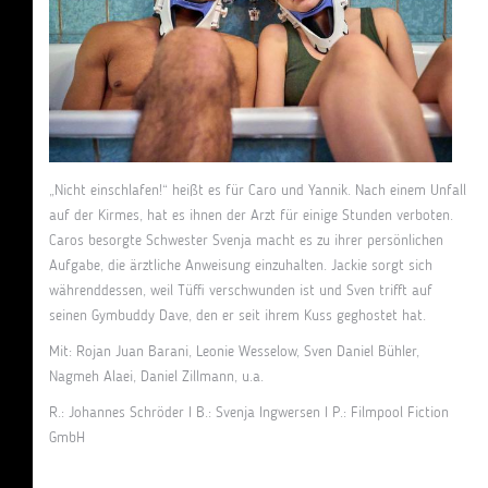
„Nicht einschlafen!“ heißt es für Caro und Yannik. Nach einem Unfall
auf der Kirmes, hat es ihnen der Arzt für einige Stunden verboten.
Caros besorgte Schwester Svenja macht es zu ihrer persönlichen
Aufgabe, die ärztliche Anweisung einzuhalten. Jackie sorgt sich
währenddessen, weil Tüffi verschwunden ist und Sven trifft auf
seinen Gymbuddy Dave, den er seit ihrem Kuss geghostet hat.
Mit: Rojan Juan Barani, Leonie Wesselow, Sven Daniel Bühler,
Nagmeh Alaei, Daniel Zillmann, u.a.
R.: Johannes Schröder I B.: Svenja Ingwersen I P.: Filmpool Fiction
GmbH