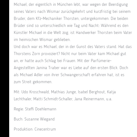
Michael, der eigentlich in München lebt, war wegen der Beerdigung
seines Vaters nach Wismar zurückgekehrt und kurzfristig bei seinem
Bruder, dem Kfz-Mechaniker Thorsten, untergekommen. Die beiden
Brüder sind so unterschiedlich wie Tag und Nacht: Während es den
Künstler Michael in die Welt zog, ist Handwerker Thorsten beim Vater
im heimischen Wismar geblieben.
Und doch war es Michael, der in der Gunst des Vaters stand. Hat das
Thorstens Zorn provoziert? Nicht nur beim Vater kam Michael gut
an, er hatte auch Schlag bei Frauen. Mit der Parfümerie-
Angestellten Janina Traber war es Liebe auf den ersten Blick. Doch
als Michael Adler von ihrer Schwangerschaft erfahren hat, ist es
zum Streit gekommen.
Mit: Udo Kroschwald, Mathias Junge, Isabel Berghout, Katja
Lechthaler, Matti Schmidt-Schaller, Jana Reinermann, u.a.
Regie: Steffi Doehlemann
Buch: Susanne Wiegand
Produktion: Cinecentrum