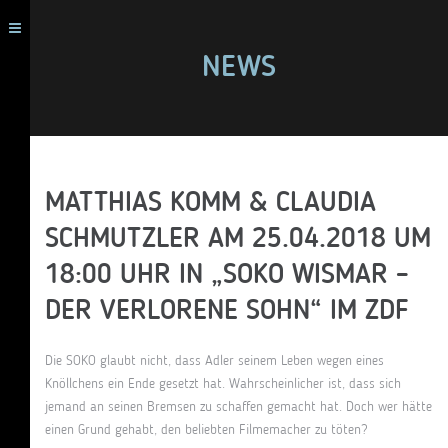
NEWS
MATTHIAS KOMM & CLAUDIA
SCHMUTZLER AM 25.04.2018 UM
18:00 UHR IN „SOKO WISMAR –
DER VERLORENE SOHN“ IM ZDF
Die SOKO glaubt nicht, dass Adler seinem Leben wegen eines
Knöllchens ein Ende gesetzt hat. Wahrscheinlicher ist, dass sich
jemand an seinen Bremsen zu schaffen gemacht hat. Doch wer hätte
einen Grund gehabt, den beliebten Filmemacher zu töten?