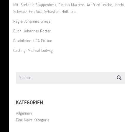
Mit: Stefanie Stappenbeck, Florian Martens, Arnfried Lerche, Jaecki
Schwarz, Eva Sixt, Sebastian Hülk, u.a.
Regie: Johannes Grieser
Buch: Johannes Rotter
Produktion: UFA Fiction
Casting: Micheal Ludwig
KATEGORIEN
Allgemein
Eine News Kategorie