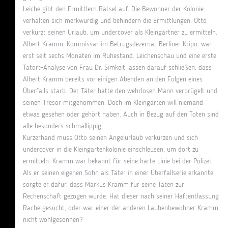
Leiche gibt den Ermittlern Rätsel auf. Die Bewohner der Kolonie
verhalten sich merkwürdig und behindern die Ermittlungen. Otto
verkürzt seinen Urlaub, um undercover als Kleingärtner zu ermitteln.
Albert Kramm, Kommissar im Betrugsdezernat Berliner Kripo, war
erst seit sechs Monaten im Ruhestand. Leichenschau und eine erste
Tatort-Analyse von Frau Dr. Simkeit lassen darauf schließen, dass
Albert Kramm bereits vor einigen Abenden an den Folgen eines
Überfalls starb. Der Täter hatte den wehrlosen Mann verprügelt und
seinen Tresor mitgenommen. Doch im Kleingarten will niemand
etwas gesehen oder gehört haben. Auch in Bezug auf den Toten sind
alle besonders schmallippig.
Kurzerhand muss Otto seinen Angelurlaub verkürzen und sich
undercover in die Kleingartenkolonie einschleusen, um dort zu
ermitteln. Kramm war bekannt für seine harte Linie bei der Polizei.
Als er seinen eigenen Sohn als Täter in einer Überfallserie erkannte,
sorgte er dafür, dass Markus Kramm für seine Taten zur
Rechenschaft gezogen wurde. Hat dieser nach seiner Haftentlassung
Rache gesucht, oder war einer der anderen Laubenbewohner Kramm
nicht wohlgesonnen?