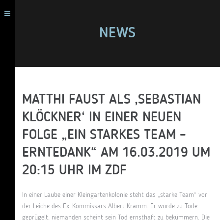
NEWS
MATTHI FAUST ALS ‚SEBASTIAN
KLÖCKNER‘ IN EINER NEUEN
FOLGE „EIN STARKES TEAM –
ERNTEDANK“ AM 16.03.2019 UM
20:15 UHR IM ZDF
In einer Laube einer Kleingartenkolonie steht das „starke Team“ vor
der Leiche des Ex-Kommissars Albert Kramm. Er wurde zu Tode
geprügelt, niemanden scheint sein Tod ernsthaft zu bekümmern. Die