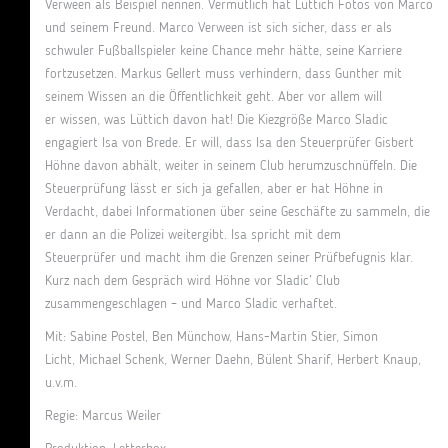
Verween als Beispiel nennen. Vermutlich hat Lüttich Fotos von Marco
und seinem Freund. Marco Verween ist sich sicher, dass er als
schwuler Fußballspieler keine Chance mehr hätte, seine Karriere
fortzusetzen. Markus Gellert muss verhindern, dass Gunther mit
seinem Wissen an die Öffentlichkeit geht. Aber vor allem will
er wissen, was Lüttich davon hat! Die Kiezgröße Marco Sladic
engagiert Isa von Brede. Er will, dass Isa den Steuerprüfer Gisbert
Höhne davon abhält, weiter in seinem Club herumzuschnüffeln. Die
Steuerprüfung lässt er sich ja gefallen, aber er hat Höhne in
Verdacht, dabei Informationen über seine Geschäfte zu sammeln, die
er dann an die Polizei weitergibt. Isa spricht mit dem
Steuerprüfer und macht ihm die Grenzen seiner Prüfbefugnis klar.
Kurz nach dem Gespräch wird Höhne vor Sladic’ Club
zusammengeschlagen – und Marco Sladic verhaftet.
Mit: Sabine Postel, Ben Münchow, Hans-Martin Stier, Simon
Licht, Michael Schenk, Werner Daehn, Bülent Sharif, Herbert Knaup,
u.v.m.
Regie: Marcus Weiler