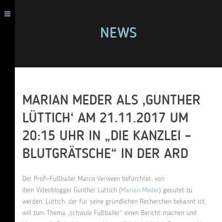
NEWS
MARIAN MEDER ALS ‚GUNTHER
LÜTTICH‘ AM 21.11.2017 UM
20:15 UHR IN „DIE KANZLEI –
BLUTGRÄTSCHE“ IN DER ARD
Der Profi-Fußballer Marco Verween befürchtet, von
dem Videoblogger Gunther Lüttich (
Marian Meder
) geoutet zu
werden. Lüttich, der für seine gründlichen Recherchen bekannt ist,
will zum Thema „schwule Fußballer“ einen Bericht machen und