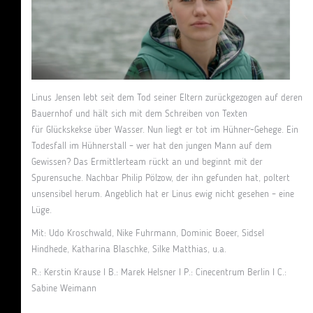
Linus Jensen lebt seit dem Tod seiner Eltern zurückgezogen auf deren
Bauernhof und hält sich mit dem Schreiben von Texten
für Glückskekse über Wasser. Nun liegt er tot im Hühner-Gehege. Ein
Todesfall im Hühnerstall – wer hat den jungen Mann auf dem
Gewissen? Das Ermittlerteam rückt an und beginnt mit der
Spurensuche. Nachbar Philip Pölzow, der ihn gefunden hat, poltert
unsensibel herum. Angeblich hat er Linus ewig nicht gesehen – eine
Lüge.
Mit: Udo Kroschwald, Nike Fuhrmann, Dominic Boeer, Sidsel
Hindhede, Katharina Blaschke, Silke Matthias, u.a.
R.: Kerstin Krause I B.: Marek Helsner I P.: Cinecentrum Berlin I C.:
Sabine Weimann